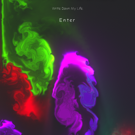
W
r
i
t
e
D
o
w
n
M
y
L
i
f
e
.
Enter




Blog
Bilibili
Email
Github